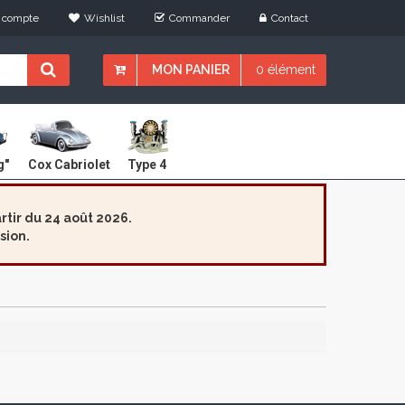
 compte
Wishlist
Commander
Contact
MON PANIER
0 élément
Cox Cabriolet
g"
Type 4
tir du 24 août 2026.
sion.