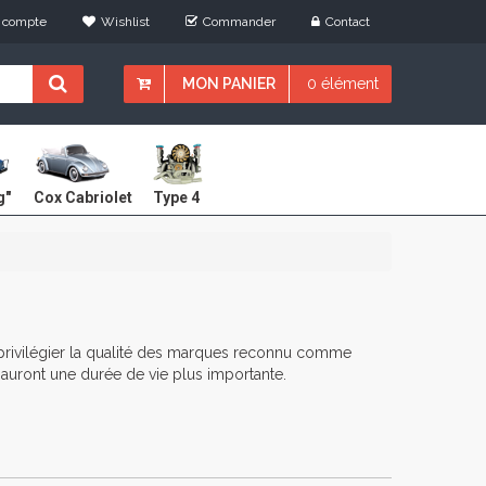
 compte
Wishlist
Commander
Contact
MON PANIER
0 élément
Cox Cabriolet
g"
Type 4
ux privilégier la qualité des marques reconnu comme
 auront une durée de vie plus importante.