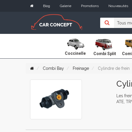
Blog
Galerie
Promotions
Nouveautés
Coccinelle
Combi Split
Comb
Combi Bay
Freinage
Cylindre de frein
Cyli
Les frei
ATE, TRW