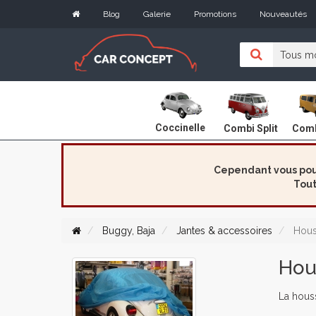
Blog
Galerie
Promotions
Nouveautés
Coccinelle
Combi Split
Comb
Cependant vous pouv
Tout
Buggy, Baja
Jantes & accessoires
Hous
Hou
La houss