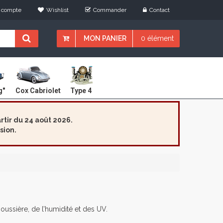
 compte
Wishlist
Commander
Contact
MON PANIER
0 élément
Cox Cabriolet
g"
Type 4
tir du 24 août 2026.
sion.
oussière, de l’humidité et des UV.