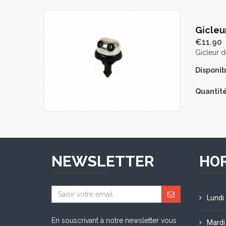
Gicleu
€11.90
Gicleur 
Disponibi
Quantité
NEWSLETTER
HOR
Lundi
En souscrivant à notre newsletter vous
Mardi