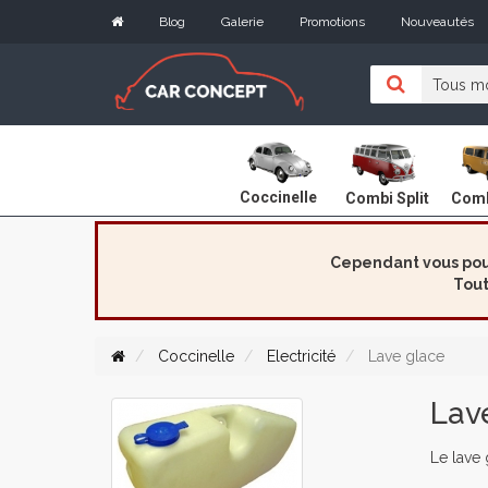
Blog
Galerie
Promotions
Nouveautés
Coccinelle
Combi Split
Comb
Cependant vous pouv
Tout
Coccinelle
Electricité
Lave glace
Lav
Le lave 