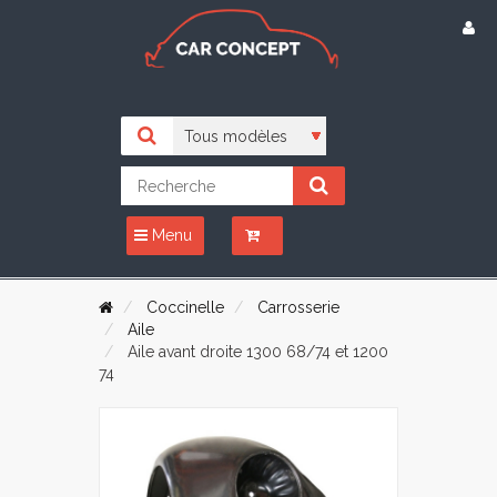
Menu
Coccinelle
Carrosserie
Aile
Aile avant droite 1300 68/74 et 1200
74