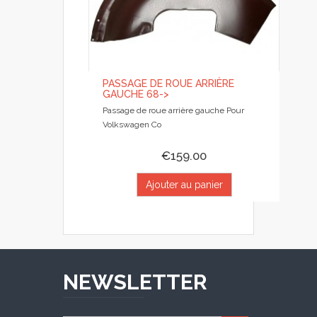
PASSAGE DE ROUE ARRIÈRE
GAUCHE 68->
Passage de roue arrière gauche Pour
Volkswagen Co
€159.00
Ajouter au panier
NEWSLETTER