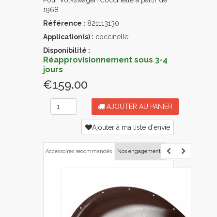
Pour Volkswagen Coccinelle à partir de
1968
Référence :
821113130
Application(s) :
coccinelle
Disponibilité :
Réapprovisionnement sous 3-4
jours
€159.00
AJOUTER AU PANIER
Ajouter à ma liste d'envie
Accessoires recommandés
Nos engagements