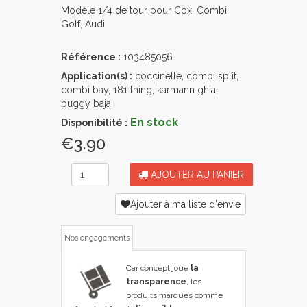
Modèle 1/4 de tour pour Cox, Combi,
Golf, Audi
Référence :
103485056
Application(s) :
coccinelle, combi split,
combi bay, 181 thing, karmann ghia,
buggy baja
En stock
Disponibilité :
€3.90
AJOUTER AU PANIER
Ajouter à ma liste d'envie
Nos engagements
Car concept joue
la
transparence
, les
produits marqués comme