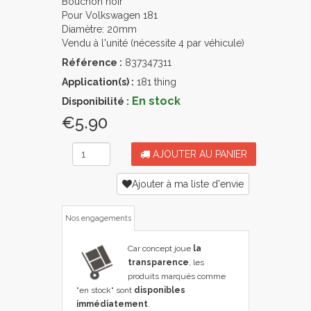
Bouchon noir
Pour Volkswagen 181
Diamètre: 20mm
Vendu à l'unité (nécessite 4 par véhicule)
Référence :
837347311
Application(s) :
181 thing
En stock
Disponibilité :
€5.90
AJOUTER AU PANIER
Ajouter à ma liste d'envie
Nos engagements
Car concept joue
la
transparence
, les
produits marqués comme
"en stock" sont
disponibles
immédiatement
.