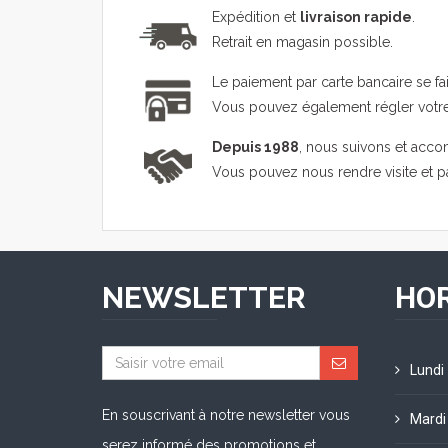
Expédition et
livraison rapide
.
Retrait en magasin possible.
Le paiement par carte bancaire se fa
Vous pouvez également régler vot
Depuis 1988
, nous suivons et acco
Vous pouvez nous rendre visite et 
NEWSLETTER
HOR
Lundi
En souscrivant à notre newsletter vous
Mardi
serez informé des promotions et