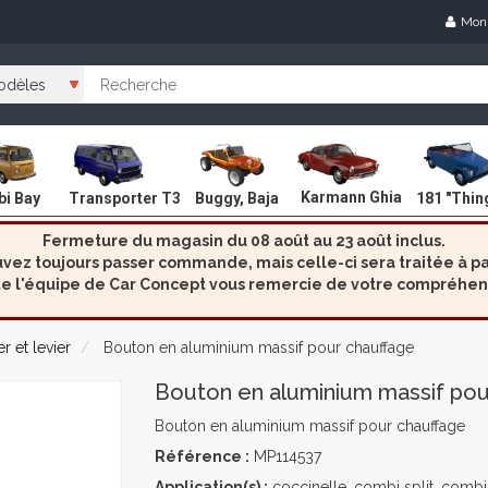
Mon
Karmann Ghia
i Bay
Transporter T3
Buggy, Baja
181 "Thin
Fermeture du magasin du 08 août au 23 août inclus.
ez toujours passer commande, mais celle-ci sera traitée à par
e l'équipe de Car Concept vous remercie de votre compréhen
r et levier
Bouton en aluminium massif pour chauffage
Bouton en aluminium massif pou
Bouton en aluminium massif pour chauffage
Référence :
MP114537
Application(s) :
coccinelle, combi split, combi