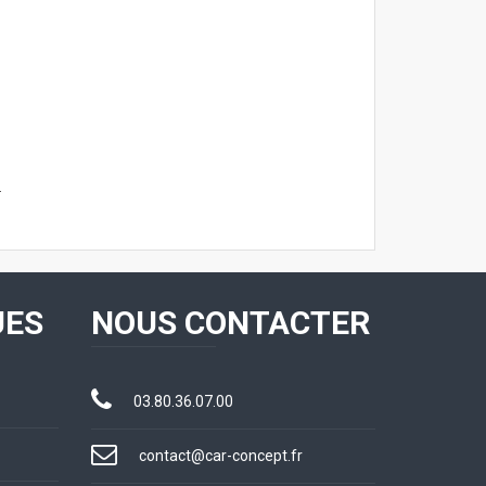
.
UES
NOUS CONTACTER
03.80.36.07.00
contact@car-concept.fr