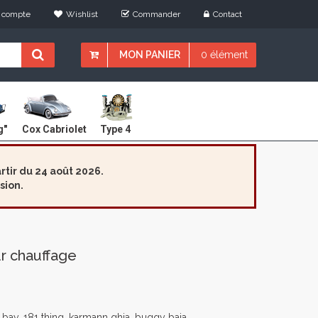
 compte
Wishlist
Commander
Contact
MON PANIER
0 élément
Cox Cabriolet
g"
Type 4
tir du 24 août 2026.
sion.
r chauffage
 bay, 181 thing, karmann ghia, buggy baja