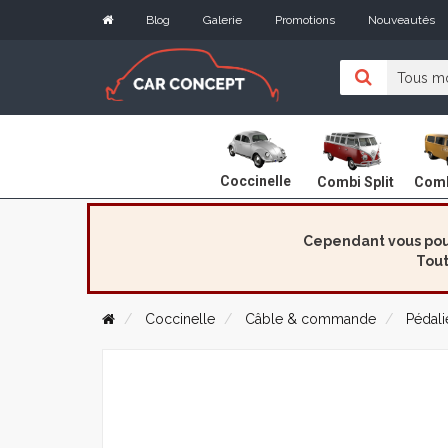
Blog
Galerie
Promotions
Nouveautés
Coccinelle
Combi Split
Comb
Cependant vous pouv
Tout
Coccinelle
Câble & commande
Pédalie