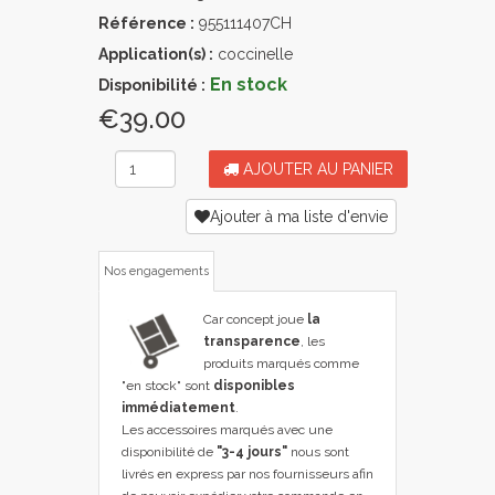
Référence :
955111407CH
Application(s) :
coccinelle
En stock
Disponibilité :
€39.00
AJOUTER AU PANIER
Ajouter à ma liste d'envie
Nos engagements
Car concept joue
la
transparence
, les
produits marqués comme
"en stock" sont
disponibles
immédiatement
.
Les accessoires marqués avec une
disponibilité de
"3-4 jours"
nous sont
livrés en express par nos fournisseurs afin