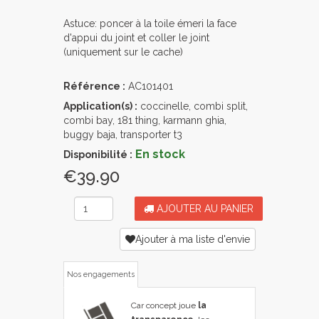
Astuce: poncer à la toile émeri la face
d'appui du joint et coller le joint
(uniquement sur le cache)
Référence :
AC101401
Application(s) :
coccinelle, combi split,
combi bay, 181 thing, karmann ghia,
buggy baja, transporter t3
En stock
Disponibilité :
€39.90
AJOUTER AU PANIER
Ajouter à ma liste d'envie
Nos engagements
Car concept joue
la