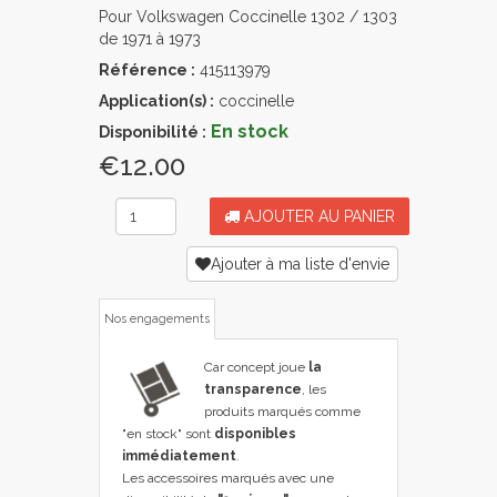
Pour Volkswagen Coccinelle 1302 / 1303
de 1971 à 1973
Référence :
415113979
Application(s) :
coccinelle
En stock
Disponibilité :
€12.00
AJOUTER AU PANIER
Ajouter à ma liste d'envie
Nos engagements
Car concept joue
la
transparence
, les
produits marqués comme
"en stock" sont
disponibles
immédiatement
.
Les accessoires marqués avec une