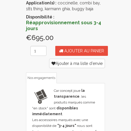
Application(s) :
coccinelle, combi bay,
181 thing, karmann ghia, buggy baja
Disponibilité :
Réapprovisionnement sous 3-4
jours
€695.00
AJOUTER AU PANIER
Ajouter à ma liste d'envie
Nos engagements
Car concept joue
la
transparence
, les
produits marqués comme
"en stock" sont
disponibles
immédiatement
.
Les accessoires marqués avec une
disponibilité de
"3-4 jours"
nous sont