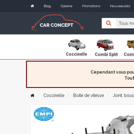
Blog
Galerie
Promotions
Nouveautés
Coccinelle
Combi Split
Comb
Cependant vous pouv
Tout
Coccinelle
Boite de vitesse
Joint, bouc