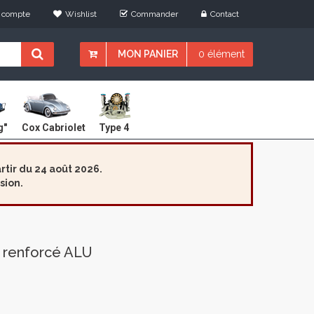
 compte
Wishlist
Commander
Contact
MON PANIER
0 élément
Cox Cabriolet
g"
Type 4
tir du 24 août 2026.
sion.
o renforcé ALU