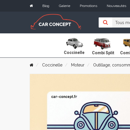
Blog
Galerie
Promotions
Nouveautés
Coccinelle
Combi Split
Comb
Coccinelle
Moteur
Outillage, consom