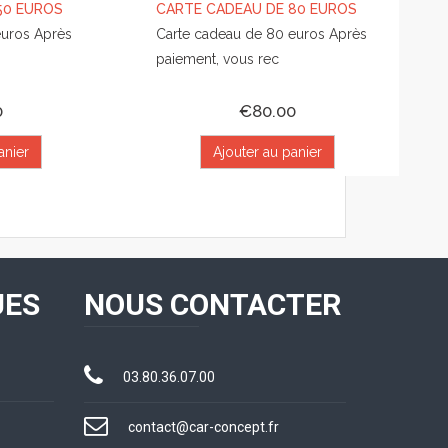
50 EUROS
CARTE CADEAU DE 80 EUROS
euros Après
Carte cadeau de 80 euros Après
paiement, vous rec
0
€80.00
anier
Ajouter au panier
UES
NOUS CONTACTER
03.80.36.07.00
contact@car-concept.fr