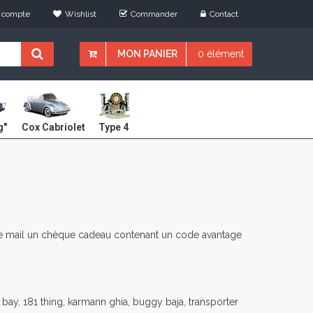
 compte
Wishlist
Commander
Contact
MON PANIER
0 élément
Cox Cabriolet
g"
Type 4
te mail un chèque cadeau contenant un code avantage
bay, 181 thing, karmann ghia, buggy baja, transporter