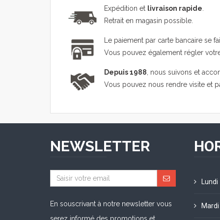
Expédition et
livraison rapide
.
Retrait en magasin possible.
Le paiement par carte bancaire se fa
Vous pouvez également régler vot
Depuis 1988
, nous suivons et acco
Vous pouvez nous rendre visite et 
NEWSLETTER
HOR
Lundi
En souscrivant à notre newsletter vous
Mardi
serez informé des promotions et