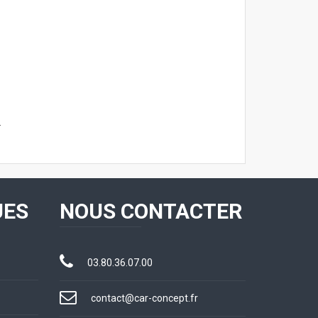
.
UES
NOUS CONTACTER
03.80.36.07.00
contact@car-concept.fr