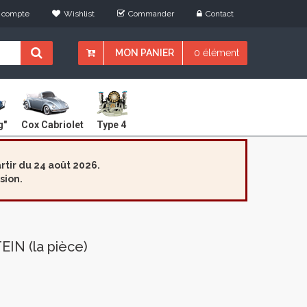
 compte
Wishlist
Commander
Contact
MON PANIER
0 élément
Cox Cabriolet
g"
Type 4
tir du 24 août 2026.
sion.
IN (la pièce)