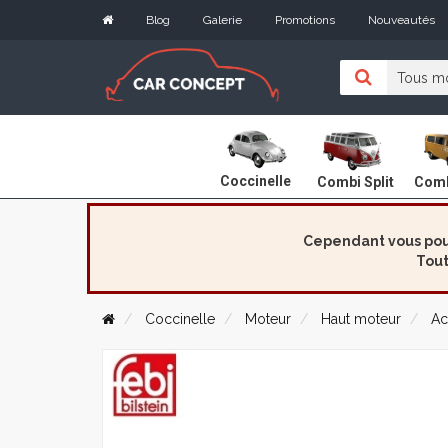
Blog
Galerie
Promotions
Nouveautés
Coccinelle
Combi Split
Comb
Cependant vous pouv
Tout
Coccinelle
Moteur
Haut moteur
Ac