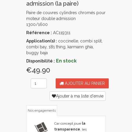
admission (la paire)
Paire de couvres cylindres chromés pour
moteur double admission
1300/1600
Référence :
AC119311
Application(s) :
coccinelle, combi split,
combi bay, 181 thing, karmann ghia,
buggy baja
En stock
Disponibilité :
€49.90
AJOUTER AU PANIER
Ajouter à ma liste d'envie
Nos engagements
Car concept joue
la
transparence
, les