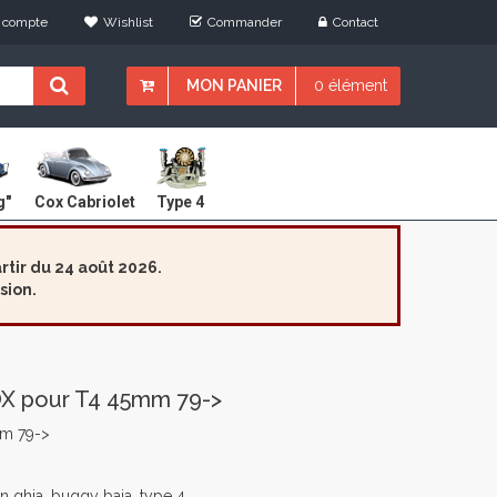
 compte
Wishlist
Commander
Contact
MON PANIER
0 élément
Cox Cabriolet
g"
Type 4
tir du 24 août 2026.
sion.
 pour T4 45mm 79->
m 79->
 ghia, buggy baja, type 4