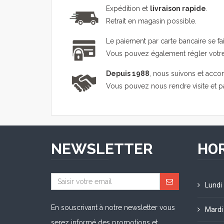
Expédition et
livraison rapide
.
Retrait en magasin possible.
Le paiement par carte bancaire se fa
Vous pouvez également régler vot
Depuis 1988
, nous suivons et acco
Vous pouvez nous rendre visite et 
NEWSLETTER
HOR
Lundi
En souscrivant à notre newsletter vous
Mardi
serez informé des promotions et