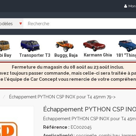
Mon
Karmann Ghia
i Bay
Transporter T3
Buggy, Baja
181 "Thin
Fermeture du magasin du 08 août au 23 août inclus.
ez toujours passer commande, mais celle-ci sera traitée à par
e l'équipe de Car Concept vous remercie de votre compréhen
Échappement PYTHON CSP INOX pour T4 45mm 79->
Échappement PYTHON CSP INOX
Échappement PYTHON CSP INOX pour T4 45m
Référence :
EC002045
Application(s) :
coccinelle, combi bay, karmann