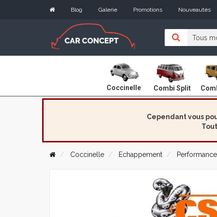
Blog
Galerie
Promotions
Nouveautés
Coccinelle
Combi Split
Comb
Cependant vous pouv
Tout
Coccinelle
Echappement
Performance