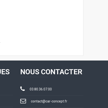
.
UES
NOUS CONTACTER
03.80.36.07.00
contact@car-concept.fr