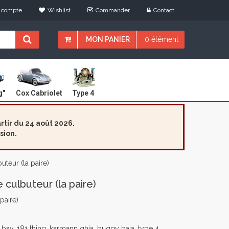
 compte
Wishlist
Commander
Contact
MON PANIER
0 élément
Cox Cabriolet
g"
Type 4
tir du 24 août 2026.
sion.
teur (la paire)
 culbuteur (la paire)
paire)
bay, 181 thing, karmann ghia, buggy baja, type 4