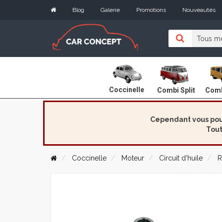
Blog
Galerie
Promotions
Nouveautés
Coccinelle
Combi Split
Comb
Cependant vous pouv
Tout
Coccinelle
Moteur
Circuit d'huile
R