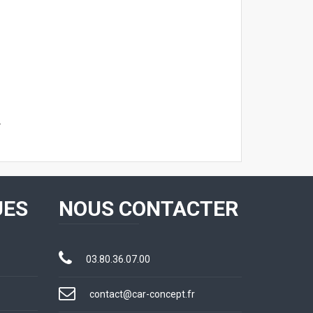
.
UES
NOUS CONTACTER
03.80.36.07.00
contact@car-concept.fr