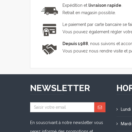
Expédition et
livraison rapide
.
Retrait en magasin possible.
Le paiement par carte bancaire se fa
Vous pouvez également régler vot
Depuis 1988
, nous suivons et acco
Vous pouvez nous rendre visite et 
NEWSLETTER
HOR
Lundi
En souscrivant à notre newsletter vous
Mardi
serez informé des promotions et