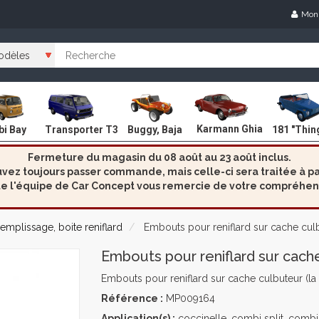
Mon
Karmann Ghia
i Bay
Transporter T3
Buggy, Baja
181 "Thin
Fermeture du magasin du 08 août au 23 août inclus.
ez toujours passer commande, mais celle-ci sera traitée à par
e l'équipe de Car Concept vous remercie de votre compréhen
emplissage, boite reniflard
Embouts pour reniflard sur cache culbu
Embouts pour reniflard sur cache
Embouts pour reniflard sur cache culbuteur (la 
Référence :
MP009164
Application(s) :
coccinelle, combi split, combi 