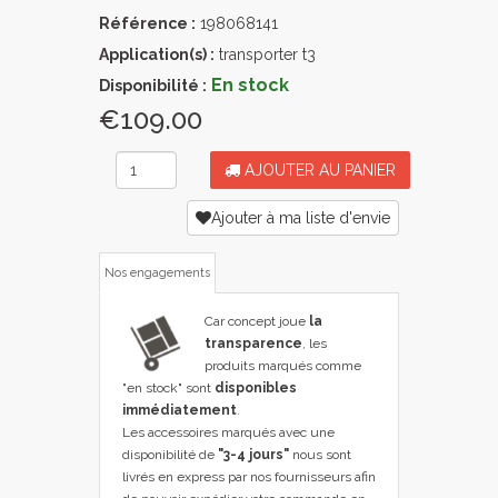
Référence :
198068141
Application(s) :
transporter t3
En stock
Disponibilité :
€109.00
AJOUTER AU PANIER
Ajouter à ma liste d'envie
Nos engagements
Car concept joue
la
transparence
, les
produits marqués comme
"en stock" sont
disponibles
immédiatement
.
Les accessoires marqués avec une
disponibilité de
"3-4 jours"
nous sont
livrés en express par nos fournisseurs afin