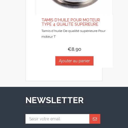
TAMIS D'HUILE POUR MOTEUR
TYPE 4 QUALITÉ SUPÉRIEURE
Tamis d'huile De qualité supérieure Pour
moteur T
€8.90
Ajouter au panier
NEWSLETTER