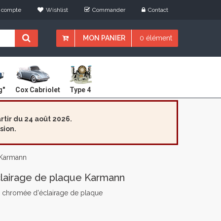
 compte
Wishlist
Commander
Contact
MON PANIER
0 élément
Cox Cabriolet
g"
Type 4
tir du 24 août 2026.
sion.
 Karmann
clairage de plaque Karmann
te chromée d'éclairage de plaque