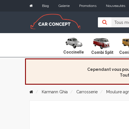
Blog
Galerie
Promotions
Nouveautés
Coccinelle
Combi Split
Comb
Cependant vous pouv
Tout
Karmann Ghia
Carrosserie
Moulure agr