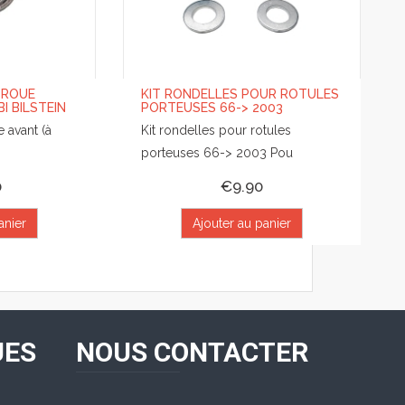
 ROUE
KIT RONDELLES POUR ROTULES
I BILSTEIN
PORTEUSES 66-> 2003
 avant (à
Kit rondelles pour rotules
porteuses 66-> 2003 Pou
0
€9.90
anier
Ajouter au panier
UES
NOUS CONTACTER