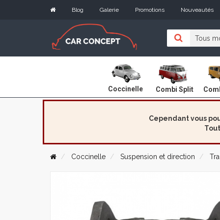
Blog
Galerie
Promotions
Nouveautés
Coccinelle
Combi Split
Comb
Cependant vous pouv
Tout
Coccinelle
Suspension et direction
Tra