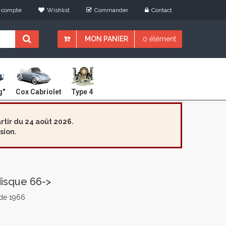
 compte
Wishlist
Commander
Contact
MON PANIER
0 élément
Cox Cabriolet
g"
Type 4
tir du 24 août 2026.
sion.
disque 66->
 de 1966