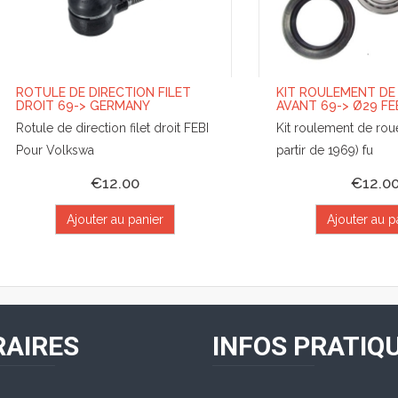
ROTULE DE DIRECTION FILET
KIT ROULEMENT DE
DROIT 69-> GERMANY
AVANT 69-> Ø29 FEB
Rotule de direction filet droit FEBI
Kit roulement de roue
Pour Volkswa
partir de 1969) fu
€12.00
€12.0
Ajouter au panier
Ajouter au p
AIRES
INFOS PRATIQ