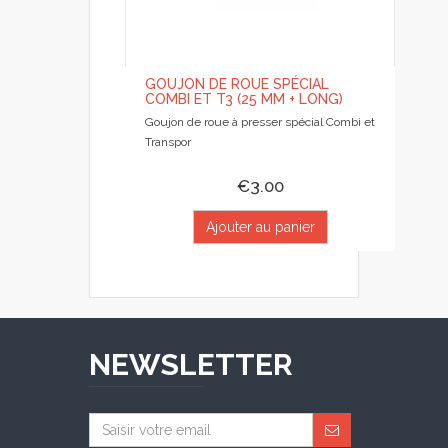
GOUJON DE ROUE SPÉCIAL
COMBI ET T3 (25 MM + LONG)
Goujon de roue à presser spécial Combi et
Transpor
€3.00
Ajouter au panier
NEWSLETTER