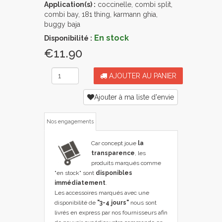
Application(s) :
coccinelle, combi split,
combi bay, 181 thing, karmann ghia,
buggy baja
En stock
Disponibilité :
€11.90
AJOUTER AU PANIER
Ajouter à ma liste d'envie
Nos engagements
Car concept joue
la
transparence
, les
produits marqués comme
"en stock" sont
disponibles
immédiatement
.
Les accessoires marqués avec une
disponibilité de
"3-4 jours"
nous sont
livrés en express par nos fournisseurs afin