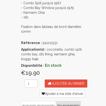
- Combi Split jusqu'à 1967
- Combi Bay Window jusqu'à 1979
- Karmann Ghia
- 181
Fixation dans tableau de bord diamètre:
10mm
Référence :
941211531
Application(s) :
coccinelle, combi split,
combi bay, 181 thing, karmann ghia,
buggy baja
En stock
Disponibilité :
€19.90
AJOUTER AU PANIER
Ajouter à ma liste d'envie
Accessoires recommandés
Nos engagements