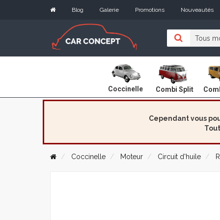
Blog
Galerie
Promotions
Nouveautés
Coccinelle
Combi Split
Comb
Cependant vous pouv
Tout
Coccinelle
Moteur
Circuit d'huile
R