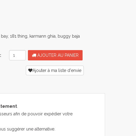
 bay, 181 thing, karmann ghia, buggy baja
:
AJOUTER AU PANIER
Ajouter à ma liste d'envie
atement
.
sseurs afin de pouvoir expédier votre
ous suggérer une alternative.