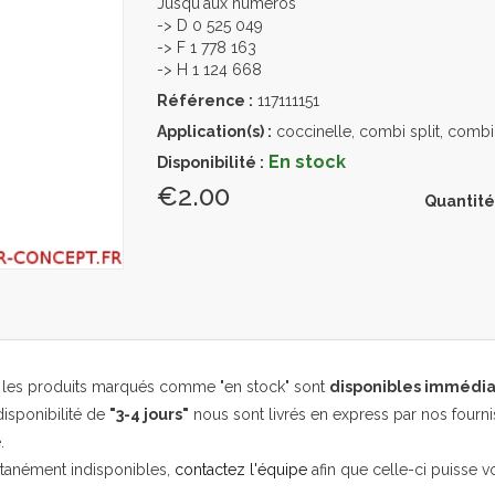
Jusqu'aux numéros
-> D 0 525 049
-> F 1 778 163
-> H 1 124 668
Référence :
117111151
Application(s) :
coccinelle, combi split, combi
En stock
Disponibilité :
€2.00
Quantité
, les produits marqués comme "en stock" sont
disponibles immédi
isponibilité de
"3-4 jours"
nous sont livrés en express par nos fourni
.
ntanément indisponibles,
contactez l'équipe
afin que celle-ci puisse v