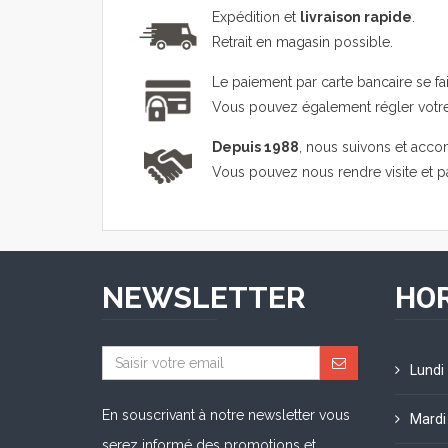
Expédition et
livraison rapide
.
Retrait en magasin possible.
Le paiement par carte bancaire se fa
Vous pouvez également régler vot
Depuis 1988
, nous suivons et acco
Vous pouvez nous rendre visite et 
NEWSLETTER
HOR
Lundi
En souscrivant à notre newsletter vous
Mardi
serez informé des promotions et