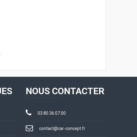
.
UES
NOUS CONTACTER
03.80.36.07.00
contact@car-concept.fr