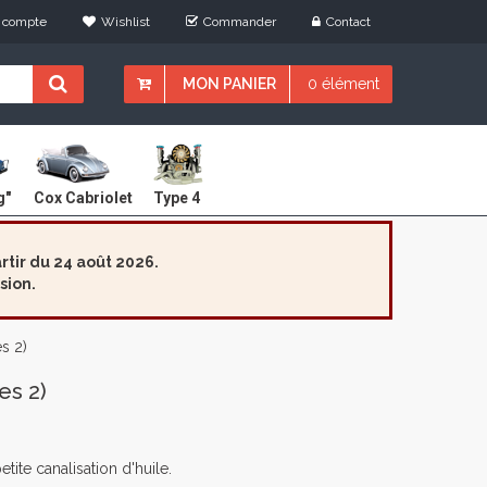
 compte
Wishlist
Commander
Contact
MON PANIER
0 élément
Cox Cabriolet
g"
Type 4
tir du 24 août 2026.
sion.
es 2)
es 2)
tite canalisation d'huile.