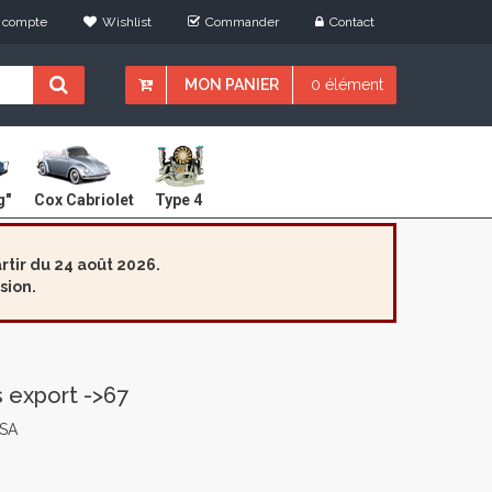
 compte
Wishlist
Commander
Contact
MON PANIER
0 élément
Cox Cabriolet
g"
Type 4
tir du 24 août 2026.
sion.
s export ->67
USA