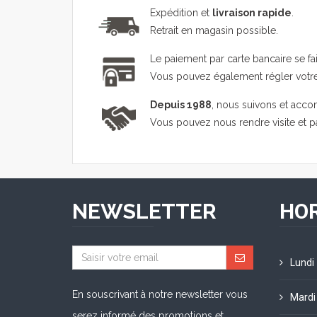
Expédition et
livraison rapide
.
Retrait en magasin possible.
Le paiement par carte bancaire se fa
Vous pouvez également régler vot
Depuis 1988
, nous suivons et acco
Vous pouvez nous rendre visite et 
NEWSLETTER
HOR
Lundi
En souscrivant à notre newsletter vous
Mardi
serez informé des promotions et