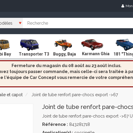
Mon
Karmann Ghia
i Bay
Transporter T3
Buggy, Baja
181 "Thin
Fermeture du magasin du 08 août au 23 août inclus.
ez toujours passer commande, mais celle-ci sera traitée à par
e l'équipe de Car Concept vous remercie de votre compréhen
aile et capot
Joint de tube renfort pare-chocs export ->67
Joint de tube renfort pare-choc
Joint de tube renfort pare-chocs export ->67 
Référence :
843281718
Application(s) :
coccinelle