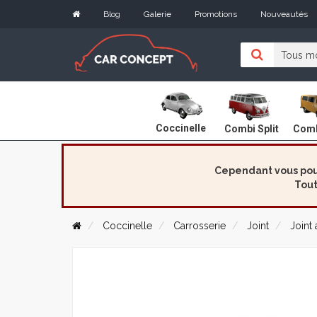
Blog
Galerie
Promotions
Nouveautés
Coccinelle
Combi Split
Comb
Cependant vous pouv
Tout
Coccinelle
Carrosserie
Joint
Joint 