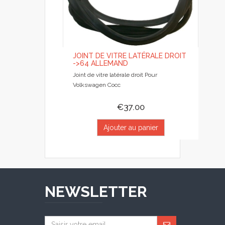
JOINT DE VITRE LATÉRALE DROIT
->64 ALLEMAND
Joint de vitre latérale droit Pour
Volkswagen Cocc
€37.00
Ajouter au panier
NEWSLETTER