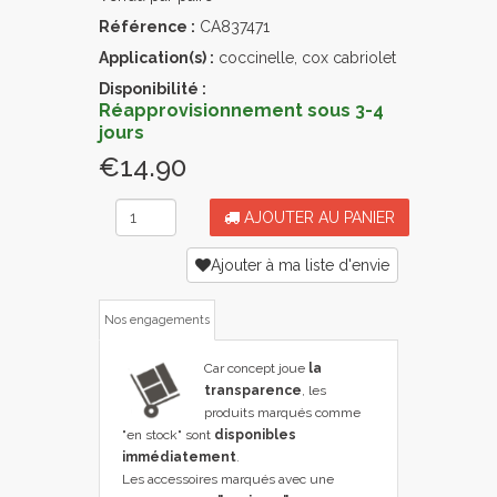
Référence :
CA837471
Application(s) :
coccinelle, cox cabriolet
Disponibilité :
Réapprovisionnement sous 3-4
jours
€14.90
AJOUTER AU PANIER
Ajouter à ma liste d'envie
Nos engagements
Car concept joue
la
transparence
, les
produits marqués comme
"en stock" sont
disponibles
immédiatement
.
Les accessoires marqués avec une