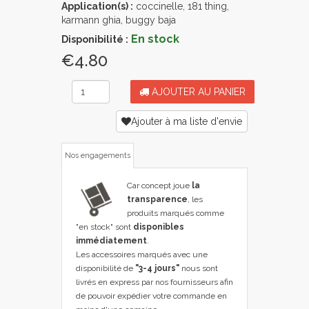
Application(s) :
coccinelle, 181 thing,
karmann ghia, buggy baja
En stock
Disponibilité :
€4.80
AJOUTER AU PANIER
Ajouter à ma liste d'envie
Nos engagements
Car concept joue
la
transparence
, les
produits marqués comme
"en stock" sont
disponibles
immédiatement
.
Les accessoires marqués avec une
disponibilité de
"3-4 jours"
nous sont
livrés en express par nos fournisseurs afin
de pouvoir expédier votre commande en