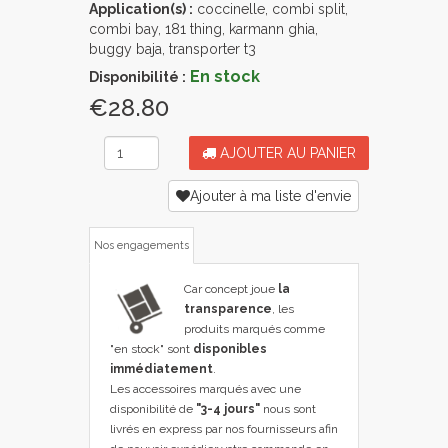
Application(s) :
coccinelle, combi split,
combi bay, 181 thing, karmann ghia,
buggy baja, transporter t3
En stock
Disponibilité :
€28.80
AJOUTER AU PANIER
Ajouter à ma liste d'envie
Nos engagements
Car concept joue
la
transparence
, les
produits marqués comme
"en stock" sont
disponibles
immédiatement
.
Les accessoires marqués avec une
disponibilité de
"3-4 jours"
nous sont
livrés en express par nos fournisseurs afin