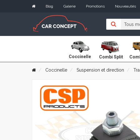
Blog
Galerie
Promotions
Nouveautés
Coccinelle
Combi Split
Comb
Coccinelle
Suspension et direction
Tra