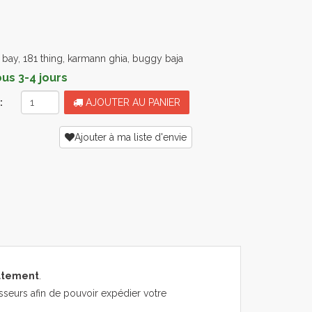
 bay, 181 thing, karmann ghia, buggy baja
s 3-4 jours
:
AJOUTER AU PANIER
Ajouter à ma liste d'envie
atement
.
sseurs afin de pouvoir expédier votre