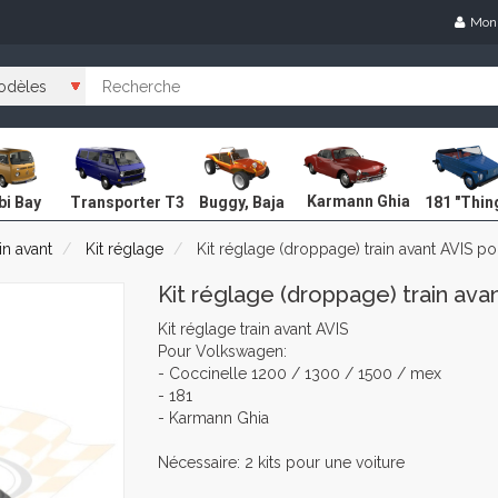
Mon
Karmann Ghia
i Bay
Transporter T3
Buggy, Baja
181 "Thin
in avant
Kit réglage
Kit réglage (droppage) train avant AVIS p
Kit réglage (droppage) train ava
Kit réglage train avant AVIS
Pour Volkswagen:
- Coccinelle 1200 / 1300 / 1500 / mex
- 181
- Karmann Ghia
Nécessaire: 2 kits pour une voiture