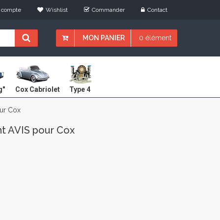
 compte
Wishlist
Commander
Contact
MON PANIER
0 élément
Cox Cabriolet
g"
Type 4
our Cox
nt AVIS pour Cox