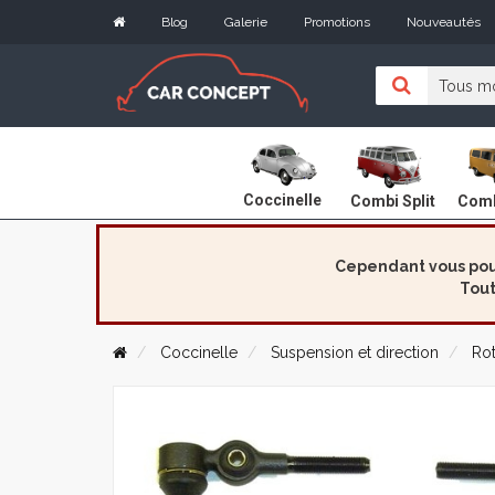
Blog
Galerie
Promotions
Nouveautés
Coccinelle
Combi Split
Comb
Cependant vous pouv
Tout
Coccinelle
Suspension et direction
Rot