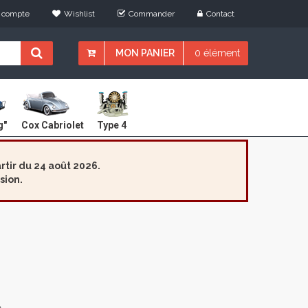
 compte
Wishlist
Commander
Contact
MON PANIER
0 élément
Cox Cabriolet
g"
Type 4
tir du 24 août 2026.
sion.