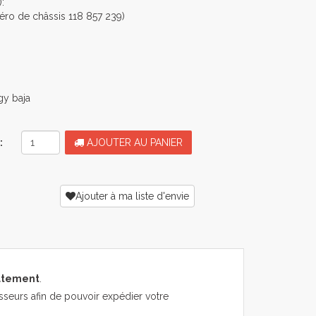
:
éro de châssis 118 857 239)
gy baja
:
AJOUTER AU PANIER
Ajouter à ma liste d'envie
atement
.
sseurs afin de pouvoir expédier votre