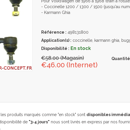
Pour Volkswagen de 1966 à 1968 (train à rotule)
- Coccinelle 1200 / 1300 / 1500 (jusqu'au num
- Karmann Ghia
Référence :
498131800
Application(s) :
coccinelle, karmann ghia, bug
En stock
Disponibilité :
€58.00 (Magasin)
Quantité
€46.00 (Internet)
, les produits marqués comme "en stock" sont
disponibles immédi
isponibilité de
"3-4 jours"
nous sont livrés en express par nos fourni
.