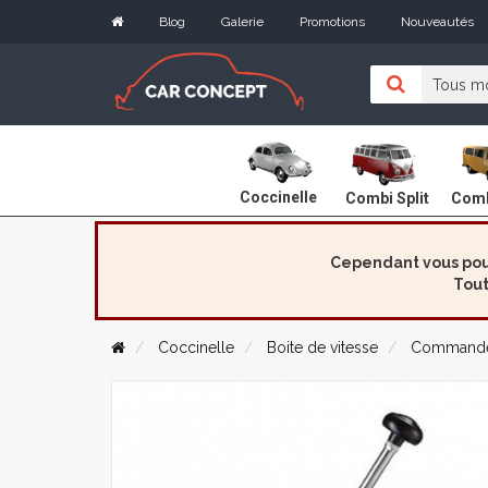
Blog
Galerie
Promotions
Nouveautés
Coccinelle
Combi Split
Comb
Cependant vous pouv
Tout
Coccinelle
Boite de vitesse
Commande