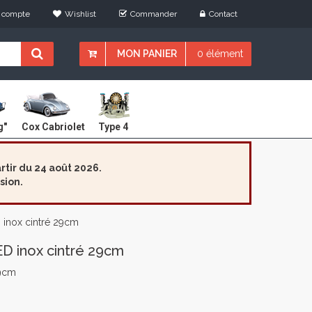
 compte
Wishlist
Commander
Contact
MON PANIER
0 élément
Cox Cabriolet
g"
Type 4
tir du 24 août 2026.
sion.
 inox cintré 29cm
D inox cintré 29cm
29cm