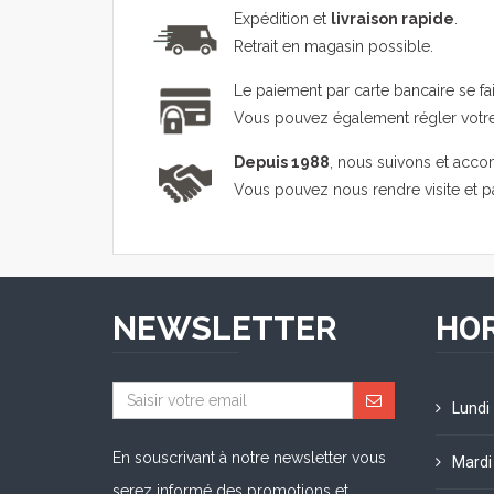
Expédition et
livraison rapide
.
Retrait en magasin possible.
Le paiement par carte bancaire se fa
Vous pouvez également régler vot
Depuis 1988
, nous suivons et acco
Vous pouvez nous rendre visite et 
NEWSLETTER
HOR
Lundi
En souscrivant à notre newsletter vous
Mardi
serez informé des promotions et