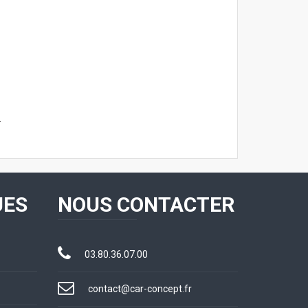
.
UES
NOUS CONTACTER
03.80.36.07.00
contact@car-concept.fr