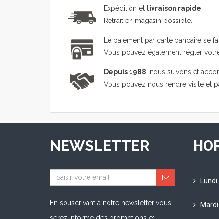
Expédition et
livraison rapide
.
Retrait en magasin possible.
Le paiement par carte bancaire se fa
Vous pouvez également régler vot
Depuis 1988
, nous suivons et acco
Vous pouvez nous rendre visite et 
NEWSLETTER
HOR
Lundi
En souscrivant à notre newsletter vous
Mardi
serez informé des promotions et