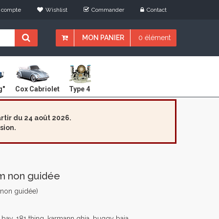
 compte
Wishlist
Commander
Contact
MON PANIER
0 élément
Cox Cabriolet
g"
Type 4
tir du 24 août 2026.
sion.
m non guidée
non guidée)
 bay, 181 thing, karmann ghia, buggy baja