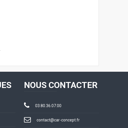
.
UES
NOUS CONTACTER
03.80.36.07.00
contact@car-concept.fr