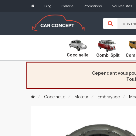
Blog
Galerie
Promotions
Nouveautés
Coccinelle
Combi Split
Comb
Cependant vous pouv
Tout
Coccinelle
Moteur
Embrayage
Mé