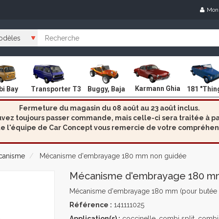
Mon
Karmann Ghia
i Bay
Transporter T3
Buggy, Baja
181 "Thin
Fermeture du magasin du 08 août au 23 août inclus.
ez toujours passer commande, mais celle-ci sera traitée à par
e l'équipe de Car Concept vous remercie de votre compréhen
canisme
Mécanisme d'embrayage 180 mm non guidée
Mécanisme d'embrayage 180 m
Mécanisme d'embrayage 180 mm (pour butée 
Référence :
141111025
Application(s) :
coccinelle, combi split, combi