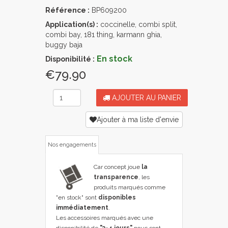
Référence :
BP609200
Application(s) :
coccinelle, combi split,
combi bay, 181 thing, karmann ghia,
buggy baja
En stock
Disponibilité :
€79.90
AJOUTER AU PANIER
Ajouter à ma liste d'envie
Nos engagements
Car concept joue
la
transparence
, les
produits marqués comme
"en stock" sont
disponibles
immédiatement
.
Les accessoires marqués avec une