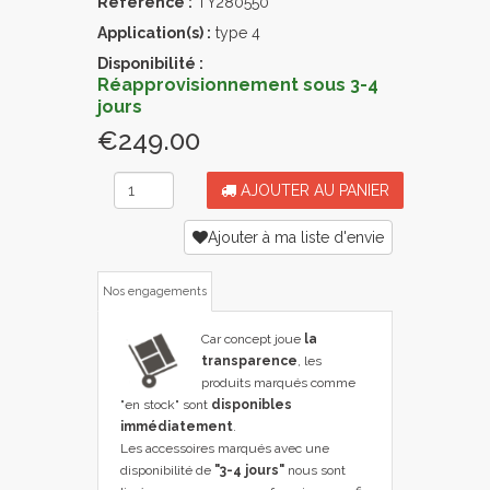
Référence :
TY280550
Application(s) :
type 4
Disponibilité :
Réapprovisionnement sous 3-4
jours
€249.00
AJOUTER AU PANIER
Ajouter à ma liste d'envie
Nos engagements
Car concept joue
la
transparence
, les
produits marqués comme
"en stock" sont
disponibles
immédiatement
.
Les accessoires marqués avec une
disponibilité de
"3-4 jours"
nous sont