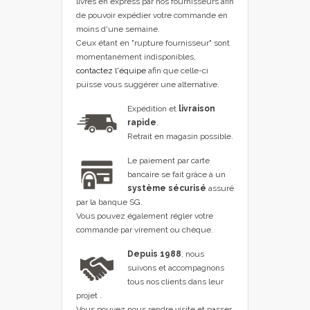
livrés en express par nos fournisseurs afin
de pouvoir expédier votre commande en
moins d'une semaine.
Ceux étant en "rupture fournisseur" sont
momentanément indisponibles,
contactez l'équipe
afin que celle-ci
puisse vous suggérer une alternative.
Expédition et
livraison
rapide
.
Retrait en magasin possible.
Le paiement par carte
bancaire se fait grâce à un
système sécurisé
assuré
par la banque SG.
Vous pouvez également régler votre
commande par virement ou chèque.
Depuis 1988
, nous
suivons et accompagnons
tous nos clients dans leur
projet .
Vous pouvez nous rendre visite et passer