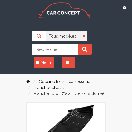
Menu
Coccinelle
Carrosserie
Plancher châssis
Plancher droit 73-> (livré sans dôme)