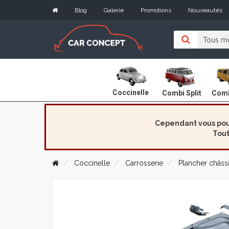
Blog
Galerie
Promotions
Nouveautés
Coccinelle
Combi Split
Comb
Cependant vous pouv
Tout
Coccinelle
Carrosserie
Plancher châss