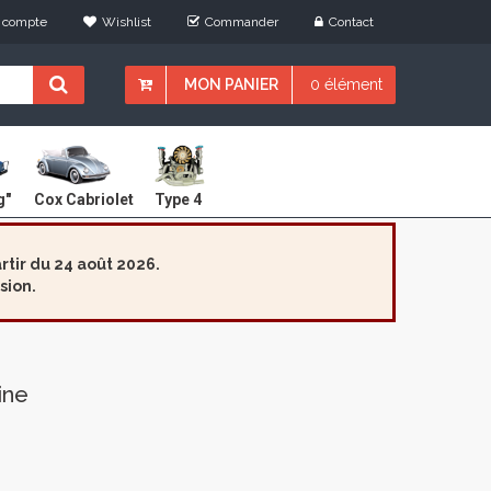
 compte
Wishlist
Commander
Contact
MON PANIER
0 élément
Cox Cabriolet
g"
Type 4
tir du 24 août 2026.
sion.
ine