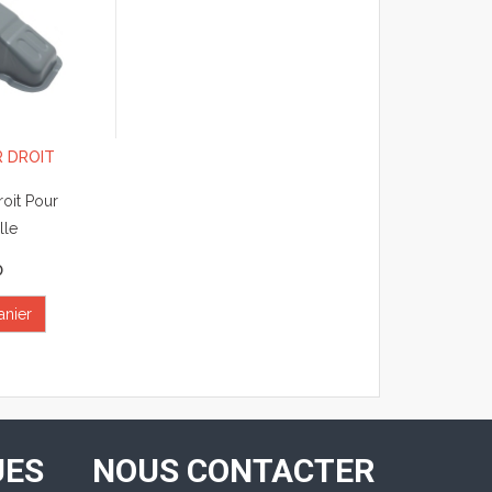
 DROIT
oit Pour
lle
0
anier
UES
NOUS CONTACTER