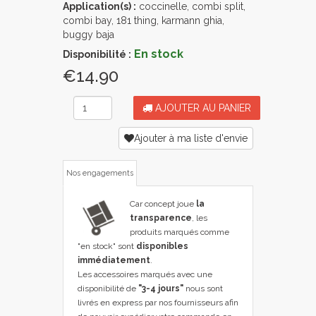
Application(s) :
coccinelle, combi split,
combi bay, 181 thing, karmann ghia,
buggy baja
En stock
Disponibilité :
€14.90
AJOUTER AU PANIER
Ajouter à ma liste d'envie
Nos engagements
Car concept joue
la
transparence
, les
produits marqués comme
"en stock" sont
disponibles
immédiatement
.
Les accessoires marqués avec une
disponibilité de
"3-4 jours"
nous sont
livrés en express par nos fournisseurs afin