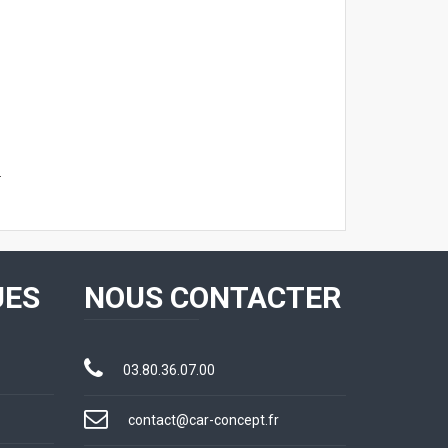
.
UES
NOUS CONTACTER
03.80.36.07.00
contact@car-concept.fr