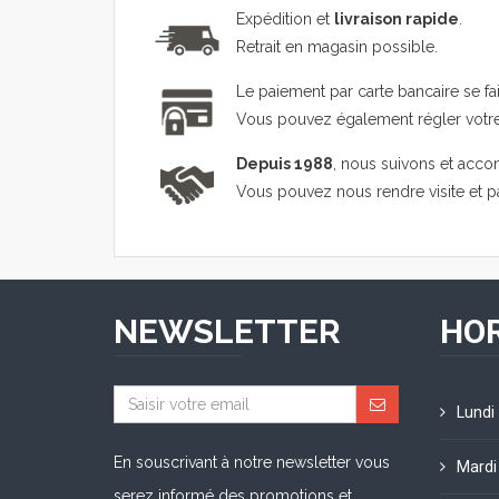
Expédition et
livraison rapide
.
Retrait en magasin possible.
Le paiement par carte bancaire se fa
Vous pouvez également régler vot
Depuis 1988
, nous suivons et acco
Vous pouvez nous rendre visite et 
NEWSLETTER
HOR
Lundi
En souscrivant à notre newsletter vous
Mardi
serez informé des promotions et