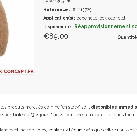
Type 1303 BIG
Référence :
881113729
Application(s) :
coccinelle, cox cabriolet
Réapprovisionnement sou
Disponibilité :
€89.00
Quantité
, les produits marqués comme "en stock" sont
disponibles immédi
isponibilité de
"3-4 jours"
nous sont livrés en express par nos fourni
.
ntanément indisponibles,
contactez l'équipe
afin que celle-ci puisse v