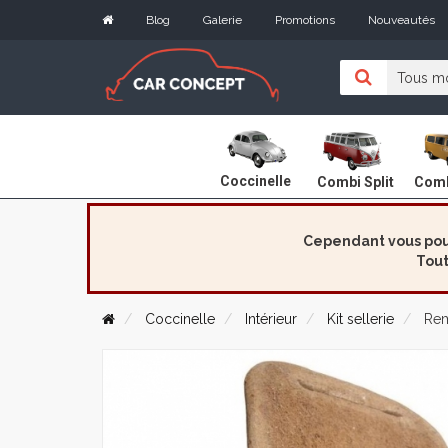
Blog
Galerie
Promotions
Nouveautés
Coccinelle
Combi Split
Comb
Cependant vous pouv
Tout
Coccinelle
Intérieur
Kit sellerie
Remb