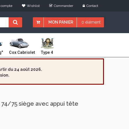
 compte
Wishlist
Commander
Contact
MON PANIER
0 élément
Cox Cabriolet
g"
Type 4
tir du 24 août 2026.
sion.
74/75 siège avec appui tête