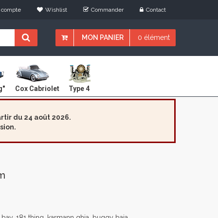
 compte
Wishlist
Commander
Contact
MON PANIER
0 élément
Cox Cabriolet
g"
Type 4
tir du 24 août 2026.
sion.
um
 bay, 181 thing, karmann ghia, buggy baja