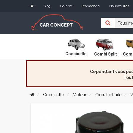
Blog
Galerie
Promotions
Nouveautés
Coccinelle
Combi Split
Comb
Cependant vous pouv
Tout
Coccinelle
Moteur
Circuit d'huile
V