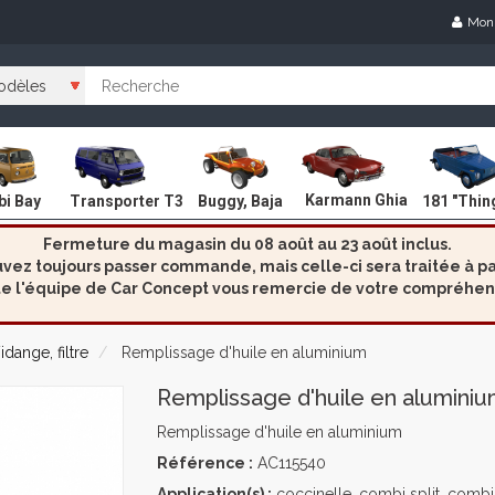
Mon
Karmann Ghia
i Bay
Transporter T3
Buggy, Baja
181 "Thin
Fermeture du magasin du 08 août au 23 août inclus.
ez toujours passer commande, mais celle-ci sera traitée à par
e l'équipe de Car Concept vous remercie de votre compréhen
idange, filtre
Remplissage d'huile en aluminium
Remplissage d'huile en alumini
Remplissage d'huile en aluminium
Référence :
AC115540
Application(s) :
coccinelle, combi split, combi