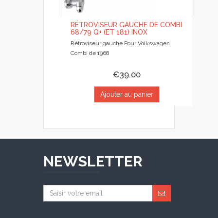
RÉTROVISEUR GAUCHE DE COMBI
68/79 Q+ (ET 181) INOX
Rétroviseur gauche Pour Volkswagen
Combi de 1968
€39.00
Ajouter au panier
NEWSLETTER