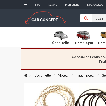
Blog
Galerie
Promotions
Nouveautés
Coccinelle
Combi Split
Comb
Cependant vous pouv
Tout
Coccinelle
Moteur
Haut moteur
Se