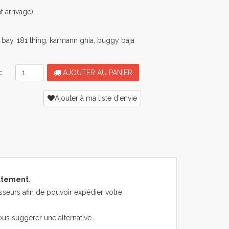
 arrivage)
 bay, 181 thing, karmann ghia, buggy baja
:
AJOUTER AU PANIER
Ajouter à ma liste d'envie
atement
.
sseurs afin de pouvoir expédier votre
ous suggérer une alternative.