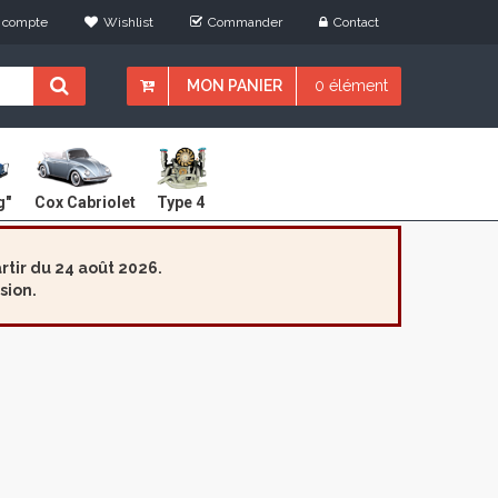
 compte
Wishlist
Commander
Contact
MON PANIER
0 élément
Cox Cabriolet
g"
Type 4
tir du 24 août 2026.
sion.