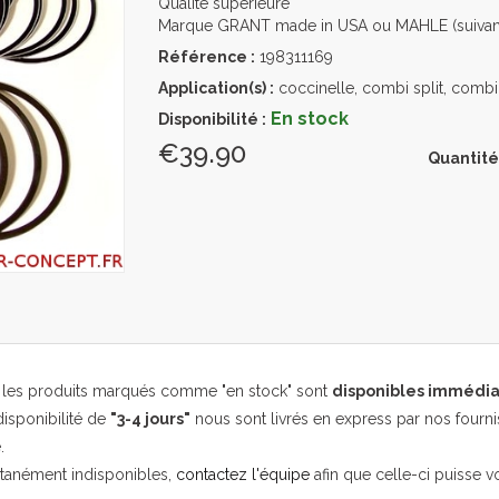
Qualité supérieure
Marque GRANT made in USA ou MAHLE (suivant
Référence :
198311169
Application(s) :
coccinelle, combi split, combi
En stock
Disponibilité :
€39.90
Quantité
, les produits marqués comme "en stock" sont
disponibles immédi
isponibilité de
"3-4 jours"
nous sont livrés en express par nos fourni
.
ntanément indisponibles,
contactez l'équipe
afin que celle-ci puisse v