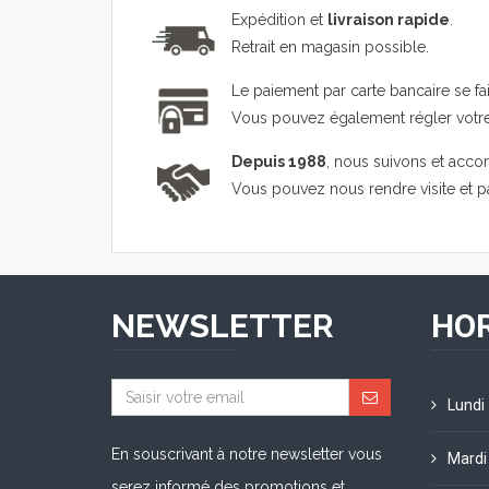
Expédition et
livraison rapide
.
Retrait en magasin possible.
Le paiement par carte bancaire se fa
Vous pouvez également régler vot
Depuis 1988
, nous suivons et acco
Vous pouvez nous rendre visite et 
NEWSLETTER
HOR
Lundi
En souscrivant à notre newsletter vous
Mardi
serez informé des promotions et