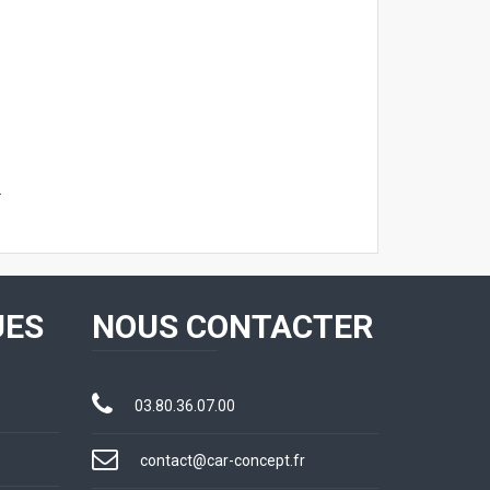
.
UES
NOUS CONTACTER
03.80.36.07.00
contact@car-concept.fr