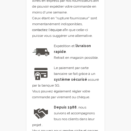
livrés en express par nos fournisseurs afin
de pouvoir expédier votre commande en
moins d'une semaine.
Ceux étant en "rupture fournisseur" sont
momentanément indisponibles,
contactez l'équipe
afin que celle-ci
puisse vous suggérer une alternative.
Expédition et
livraison
rapide
.
Retrait en magasin possible.
Le paiement par carte
bancaire se fait grâce à un
système sécurisé
assuré
par la banque SG.
Vous pouvez également régler votre
commande par virement ou chèque.
Depuis 1988
, nous
suivons et accompagnons
tous nos clients dans leur
projet .
Vous pouvez nous rendre visite et passer