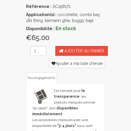
Référence :
AC198171
Application(s) :
coccinelle, combi bay,
181 thing, karmann ghia, buggy baja
En stock
Disponibilité :
€65.00
AJOUTER AU PANIER
Ajouter à ma liste d'envie
Nos engagements
Car concept joue
la
transparence
, les
produits marqués comme
"en stock" sont
disponibles
immédiatement
.
Les accessoires marqués avec une
disponibilité de
"3-4 jours"
nous sont