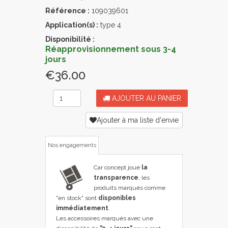
Référence :
109039601
Application(s) :
type 4
Disponibilité :
Réapprovisionnement sous 3-4
jours
€36.00
AJOUTER AU PANIER
Ajouter à ma liste d'envie
Nos engagements
Car concept joue
la
transparence
, les
produits marqués comme
"en stock" sont
disponibles
immédiatement
.
Les accessoires marqués avec une