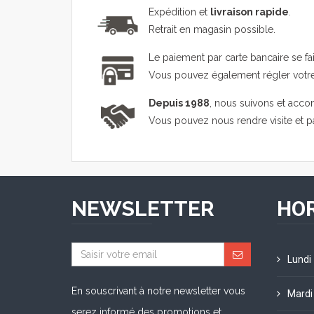
Expédition et
livraison rapide
.
Retrait en magasin possible.
Le paiement par carte bancaire se fa
Vous pouvez également régler vot
Depuis 1988
, nous suivons et acco
Vous pouvez nous rendre visite et 
NEWSLETTER
HOR
Lundi
En souscrivant à notre newsletter vous
Mardi
serez informé des promotions et