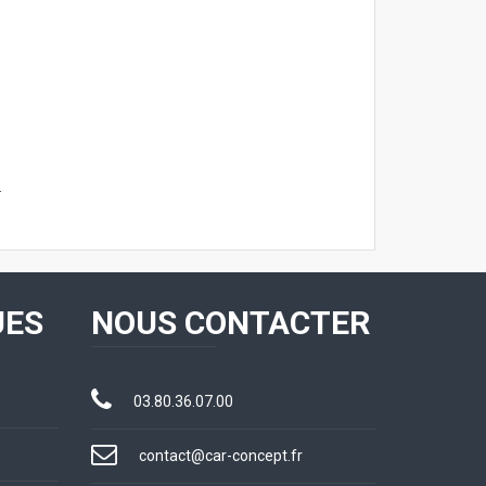
.
UES
NOUS CONTACTER
03.80.36.07.00
contact@car-concept.fr