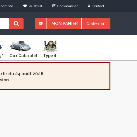
 compte
Wishlist
Commander
Contact
MON PANIER
0 élément
Cox Cabriolet
g"
Type 4
tir du 24 août 2026.
sion.