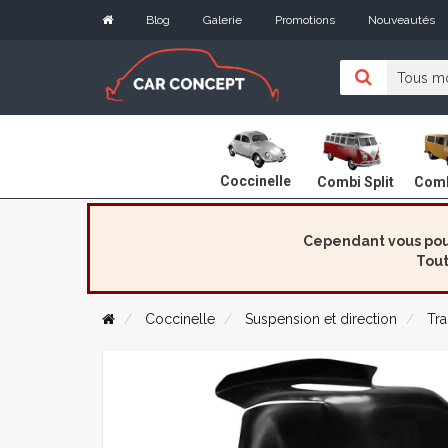
Blog
Galerie
Promotions
Nouveautés
Coccinelle
Combi Split
Comb
Cependant vous pouv
Tout
Coccinelle
Suspension et direction
Tra