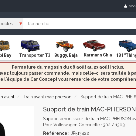
Mon
Karmann Ghia
i Bay
Transporter T3
Buggy, Baja
181 "Thin
Fermeture du magasin du 08 août au 23 août inclus.
ez toujours passer commande, mais celle-ci sera traitée à par
e l'équipe de Car Concept vous remercie de votre compréhen
in avant
Train avant mac pherson
Support de train MAC-PHERS
Support de train MAC-PHERSON 
Support amortisseur de train MAC-PHERSON ava
Pour Volkswagen Coccinelle 1302 / 1303
Référence :
JP513422