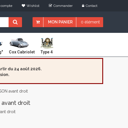
 compte
Wishlist
Commander
Contact
MON PANIER
0 élément
Cox Cabriolet
g"
Type 4
tir du 24 août 2026.
sion.
ON avant droit
avant droit
nt droit