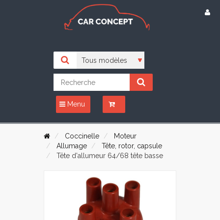
Menu
Coccinelle
Moteur
Allumage
Tête, rotor, capsule
Tête d'allumeur 64/68 tête basse